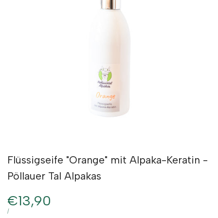
Flüssigseife "Orange" mit Alpaka-Keratin -
Pöllauer Tal Alpakas
Verkaufspreis
€13,90
STÜCKPREIS
PRO
/