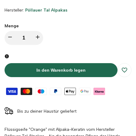
Hersteller:
Hersteller:
Pöllauer Tal Alpakas
Menge
Menge
Menge
für
für
Flüssigseife
Flüssigseife
In den Warenkorb legen
Zur
"Orange"
"Orange"
Wunsc
mit
mit
hinzu
Alpaka-
Alpaka-
Bis zu deiner Haustür geliefert
Keratin
Keratin
Flüssigseife "Orange" mit Alpaka-Keratin vom Hersteller
-
-