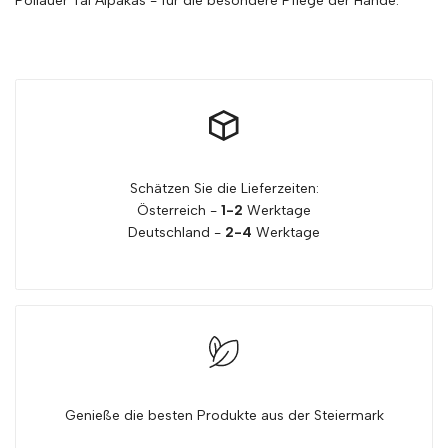
Pöllauer Tal Alpakas - für die besondere Pflege der Hände.
Pöllauer
Pöllauer
Tal
Tal
Alpakas
Alpakas
verringern
erhöhen
Schätzen Sie die Lieferzeiten:
Österreich -
1-2
Werktage
Deutschland -
2-4
Werktage
Genieße die besten Produkte aus der Steiermark