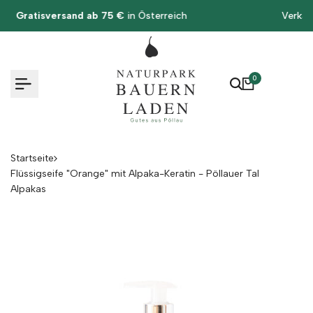
Zum
eich
Verkauf und Versand nur
innerhalb Österre
Inhalt
springen
0
Startseite
Flüssigseife "Orange" mit Alpaka-Keratin - Pöllauer Tal
Alpakas