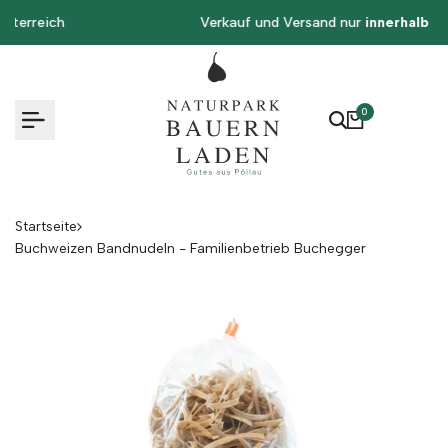
Zum
Verkauf und Versand nur
innerhalb Österreichs.
Inhalt
springen
0
Startseite
Buchweizen Bandnudeln - Familienbetrieb Buchegger