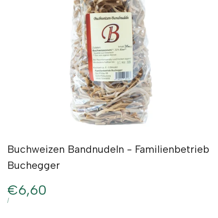
Buchweizen Bandnudeln - Familienbetrieb
Buchegger
Verkaufspreis
€6,60
STÜCKPREIS
PRO
/