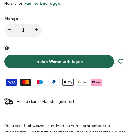
Hersteller:
Hersteller:
Familie Buchegger
Menge
Menge
Menge
für
für
Buchweizen
Buchweizen
In den Warenkorb legen
Zur
Bandnudeln
Bandnudeln
Wunsc
-
-
hinzu
Familienbetrieb
Familienbetrieb
Bis zu deiner Haustür geliefert
Buchegger
Buchegger
verringern
erhöhen
Rustikale Buchweizen Bandnudeln vom Familienbetrieb