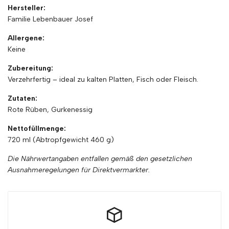
Hersteller:
Lebenbauer
Lebenbauer
Familie
Lebenbauer
Josef
Josef
Josef
Allergene:
Keine
verringern
erhöhen
Zubereitung:
Verzehrfertig –
ideal
zu
kalten
Platten,
Fisch
oder
Fleisch.
Zutaten:
Rote
Rüben,
Gurkenessig
Nettofüllmenge:
720
ml (
Abtropfgewicht
460
g)
Die Nährwertangaben entfallen gemäß den gesetzlichen
Ausnahmeregelungen für Direktvermarkter.