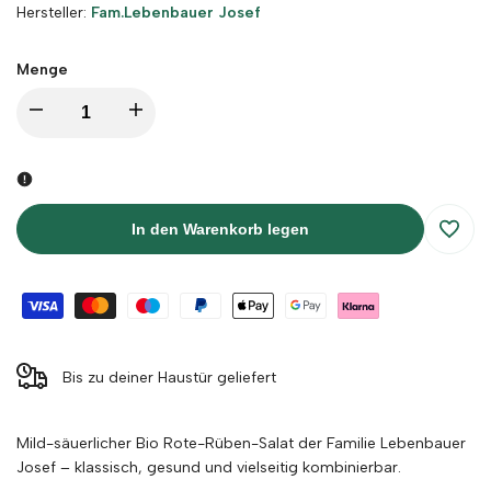
Hersteller:
Hersteller:
Fam.Lebenbauer Josef
Menge
Menge
Menge
für
für
Bio
Bio
In den Warenkorb legen
Zur
Rote-
Rote-
Wunsc
Rüben-
Rüben-
hinzu
Salat
Salat
Bis zu deiner Haustür geliefert
-
-
Mild-
säuerlicher Bio Rote-Rüben-Salat der Familie Lebenbauer
Familie
Familie
Josef
–
klassisch,
gesund
und
vielseitig
kombinierbar.