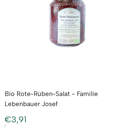
Bio Rote-Rüben-Salat - Familie
Lebenbauer Josef
Verkaufspreis
€3,91
STÜCKPREIS
PRO
/