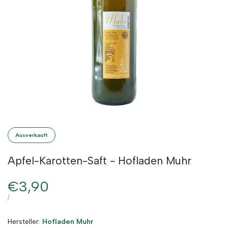
Ausverkauft
Apfel-Karotten-Saft - Hofladen Muhr
Verkaufspreis
€3,90
STÜCKPREIS
PRO
/
Hersteller:
Hersteller:
Hofladen Muhr