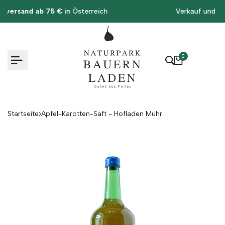
Zum
Verkauf und Versand nur
innerhalb Österreichs
Inhalt
springen
0
Startseite
Apfel-Karotten-Saft - Hofladen Muhr