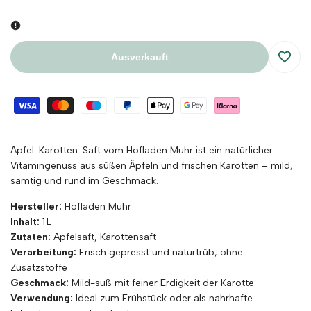
Ausverkauft
Zur
Wunsc
hinzu
Apfel-Karotten-Saft vom Hofladen Muhr ist ein natürlicher
Vitamingenuss aus süßen Äpfeln und frischen Karotten – mild,
samtig und rund im Geschmack.
Hersteller:
Hofladen Muhr
Inhalt:
1 L
Zutaten:
Apfelsaft, Karottensaft
Verarbeitung:
Frisch gepresst und naturtrüb, ohne
Zusatzstoffe
Geschmack:
Mild-süß mit feiner Erdigkeit der Karotte
Verwendung:
Ideal zum Frühstück oder als nahrhafte